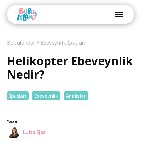
Bubulander
Ebeveynlik İpuçları
Helikopter Ebeveynlik
Nedir?
İpuçları
Ebeveynlik
Analizler
Yazar
Luiza Ejaz