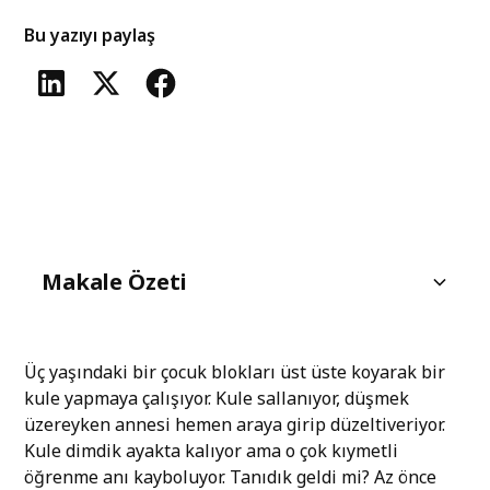
Bu yazıyı paylaş
Makale Özeti
Gerçek hayatta nasıl görünür?
Bunun gerçek bedeli nedir?
Olumlu bir tarafı var mı?
Üç yaşındaki bir çocuk blokları üst üste koyarak bir
kule yapmaya çalışıyor. Kule sallanıyor, düşmek
Klasik belirtiler
üzereyken annesi hemen araya girip düzeltiveriyor.
Kule dimdik ayakta kalıyor ama o çok kıymetli
öğrenme anı kayboluyor. Tanıdık geldi mi? Az önce