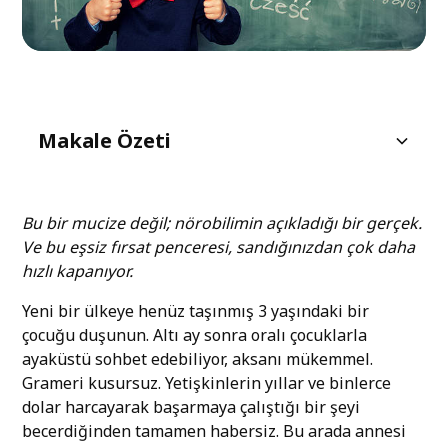
Makale Özeti
Özümsemek için tasarlanmış bir beyin
Kritik dönem: gerçekten kapanan bir pencere
Sesleri ayırt etme: yetişkinlerin kaybettiği
Bunun çocuğunuz için şu andaki anlamı
Beklenmeyen bonus
Bu bir mucize değil; nörobilimin açıkladığı bir gerçek.
süper güç
Ve bu eşsiz fırsat penceresi, sandığınızdan çok daha
Araştırmalar şunu söylüyor:
hızlı kapanıyor.
Yeni bir ülkeye henüz taşınmış 3 yaşındaki bir
çocuğu duşunun. Altı ay sonra oralı çocuklarla
ayaküstü sohbet edebiliyor, aksanı mükemmel.
Grameri kusursuz. Yetişkinlerin yıllar ve binlerce
dolar harcayarak başarmaya çalıştığı bir şeyi
becerdiğinden tamamen habersiz. Bu arada annesi