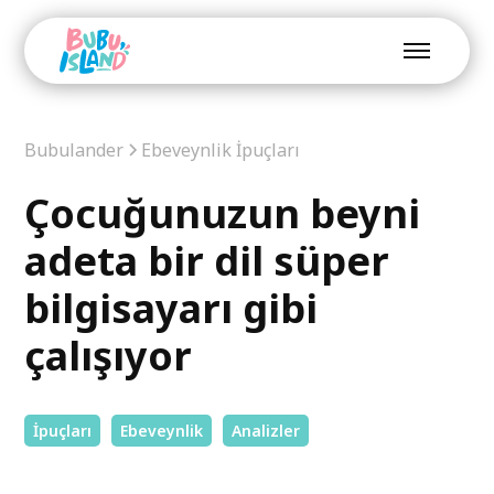
Bubulander
Ebeveynlik İpuçları
Çocuğunuzun beyni
adeta bir dil süper
bilgisayarı gibi
çalışıyor
İpuçları
Ebeveynlik
Analizler